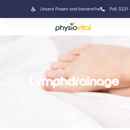
Unsere Praxen sind barrierefrei
Poll: 0221
Lymphdrainage