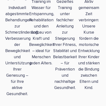
Training im
Gezieltes
Aktiv
Individuell
Wasser für
Training
gemeinsam
abgestimmte
Entspannung,
unter
Zeit
Behandlungen
Rehabilitation
fachlicher
verbringen:
zur
und den
Anleitung
Unsere
Schmerzlinderung,
Aufbau von
zur
Kurse
Verbesserung
Kraft und
Steigerung
fördern die
der
Beweglichkeit
Ihrer Fitness,
motorische
Beweglichkeit
– ideal für
Stabilität und
Entwicklung
und
Menschen
Belastbarkeit
Ihrer Kinder
Unterstützung
jeden Alters.
– für
und stärken
Ihrer
Prävention
die Bindung
Genesung –
und
zwischen
für Ihre
nachhaltige
Eltern und
aktive
Gesundheit.
Kind.
Gesundheit.