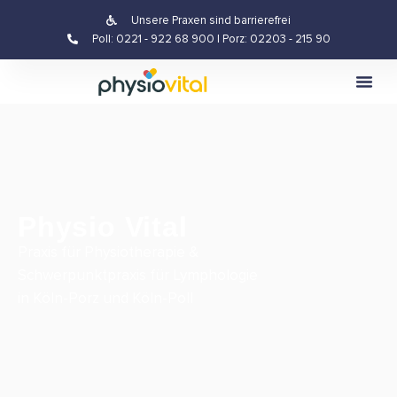
Unsere Praxen sind barrierefrei
Poll: 0221 - 922 68 900 | Porz: 02203 - 215 90
Physio Vital
Praxis für Physiotherapie &
Schwerpunktpraxis für Lymphologie
in Köln-Porz und Köln-Poll