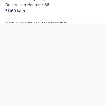
Dellbrücker Hauptstr.166
51069 Köln
Geltungsraum der Versicherung:
Deutschland
EU-Streitschlichtung
Die Europäische Kommission stellt eine Plattform zur
Online-Streitbeilegung (OS) bereit:
https://ec.europa.eu/consumers/odr/
.
Unsere E-Mail-Adresse finden Sie oben im
Impressum.
Verbraucher­streit­
beilegung/Universal­